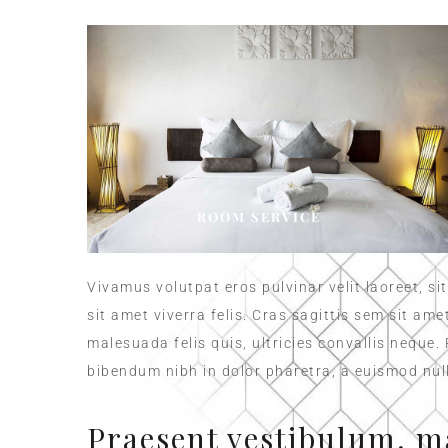
ROOM SERVICE
Vivamus volutpat eros pulvinar velit laoreet, si
sit amet viverra felis. Cras sagittis sem sit am
malesuada felis quis, ultricies convallis neque.
bibendum nibh in dolor pharetra, a euismod null
Praesent vestibulum, m