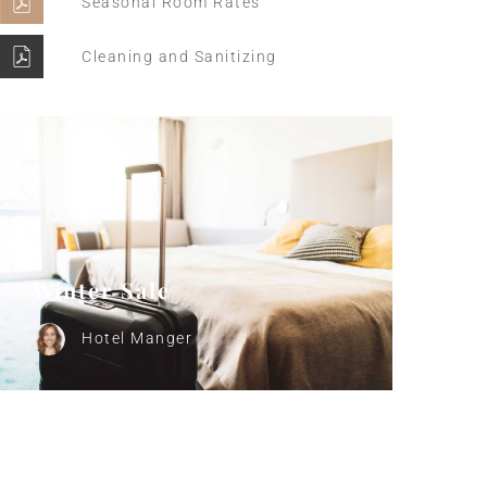
Seasonal Room Rates
Cleaning and Sanitizing
Winter Sale
Hotel Manger