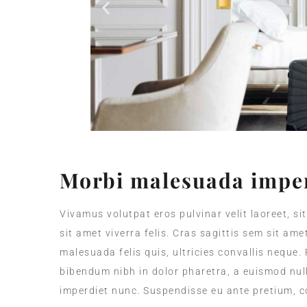
Morbi malesuada imper
Vivamus volutpat eros pulvinar velit laoreet, si
sit amet viverra felis. Cras sagittis sem sit am
malesuada felis quis, ultricies convallis neque.
bibendum nibh in dolor pharetra, a euismod null
imperdiet nunc. Suspendisse eu ante pretium, c