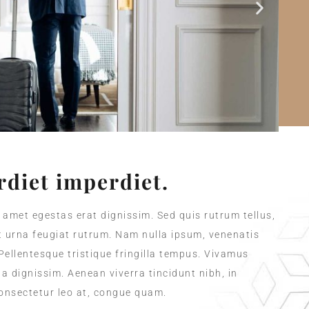
diet imperdiet.
t amet egestas erat dignissim. Sed quis rutrum tellus,
et urna feugiat rutrum. Nam nulla ipsum, venenatis
 Pellentesque tristique fringilla tempus. Vivamus
a dignissim. Aenean viverra tincidunt nibh, in
onsectetur leo at, congue quam.