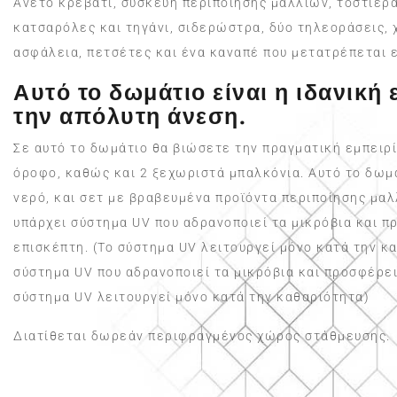
Άνετο κρεβάτι, συσκευή περιποίησης μαλλιών, τοστιέρα
κατσαρόλες και τηγάνι, σιδερώστρα, δύο τηλεοράσεις, 
ασφάλεια, πετσέτες και ένα καναπέ που μετατρέπεται 
Αυτό το δωμάτιο είναι η ιδανική
την απόλυτη άνεση.
Σε αυτό το δωμάτιο θα βιώσετε την πραγματική εμπειρί
όροφο, καθώς και 2 ξεχωριστά μπαλκόνια. Αυτό το δωμ
νερό, και σετ με βραβευμένα προϊόντα περιποίησης μαλ
υπάρχει σύστημα UV που αδρανοποιεί τα μικρόβια και 
επισκέπτη. (Το σύστημα UV λειτουργεί μόνο κατά την κ
σύστημα UV που αδρανοποιεί τα μικρόβια και προσφέρει
σύστημα UV λειτουργεί μόνο κατά την καθαριότητα)
Διατίθεται δωρεάν περιφραγμένος χώρος στάθμευσης.