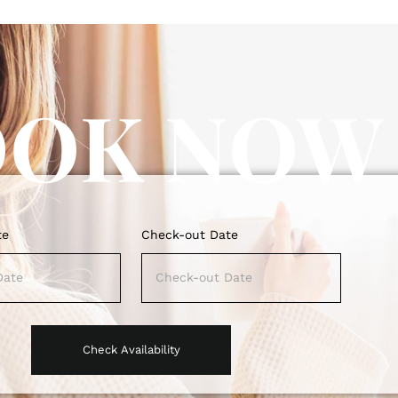
OOK NOW
te
Check-out Date