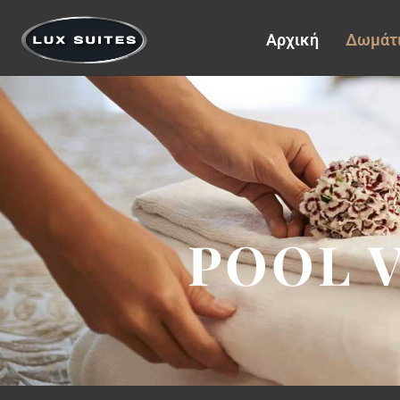
Αρχική
Δωμάτ
POOL V