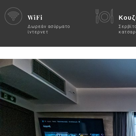
WiFi
Κουζ
Δωρεάν ασύρματο
Σερβίτ
ίντερνετ
κατσαρ