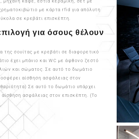
, μηχανή καφέ, εστία κεραμική, σετ με
χρηματοκιβώτιο με κάρτα rfid για απόλυτη
εύκολα σε κρεβάτι επισκέπτη.
 επιλογή για όσους θέλουν
α της σουίτας με κρεβάτι σε διαφορετικό
άτιο έχει μπάνιο και WC με άφθονο ζεστό
λιών και σώματος. Σε αυτό το δωμάτιο
προσφέρει αίσθηση ασφάλειας στον
αθαριότητα) Σε αυτό το δωμάτιο υπάρχει
 αίσθηση ασφάλειας στον επισκέπτη. (Το