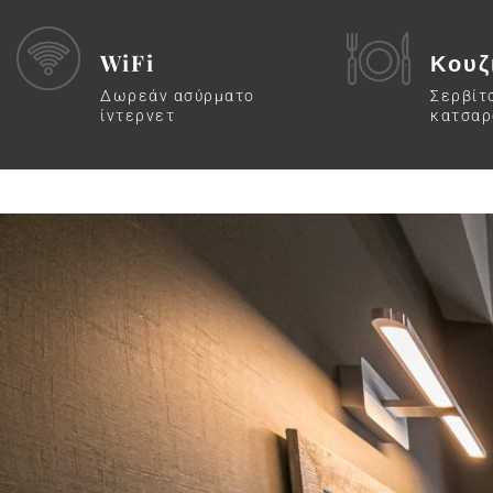
WiFi
Κουζ
Δωρεάν ασύρματο
Σερβίτ
ίντερνετ
κατσαρ