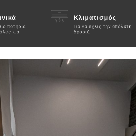
ινικά
Κλιματισμός
σιο ποτήρια
Για να εχεις την απόλυτη
όλες κ.α
δροσιά