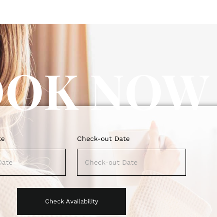
OOK NOW
te
Check-out Date