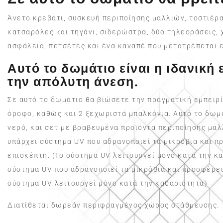
Άνετο κρεβάτι, συσκευή περιποίησης μαλλιών, τοστιέρα
κατσαρόλες και τηγάνι, σιδερώστρα, δύο τηλεοράσεις, 
ασφάλεια, πετσέτες και ένα καναπέ που μετατρέπεται 
Αυτό το δωμάτιο είναι η ιδανική
την απόλυτη άνεση.
Σε αυτό το δωμάτιο θα βιώσετε την πραγματική εμπειρί
όροφο, καθώς και 2 ξεχωριστά μπαλκόνια. Αυτό το δωμ
νερό, και σετ με βραβευμένα προϊόντα περιποίησης μαλ
υπάρχει σύστημα UV που αδρανοποιεί τα μικρόβια και 
επισκέπτη. (Το σύστημα UV λειτουργεί μόνο κατά την κ
σύστημα UV που αδρανοποιεί τα μικρόβια και προσφέρει
σύστημα UV λειτουργεί μόνο κατά την καθαριότητα)
Διατίθεται δωρεάν περιφραγμένος χώρος στάθμευσης.