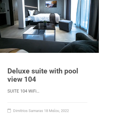
Deluxe suite with pool
view 104
SUITE 104 WiFi…
Dimitrios Samaras
18 Μαΐου, 2022