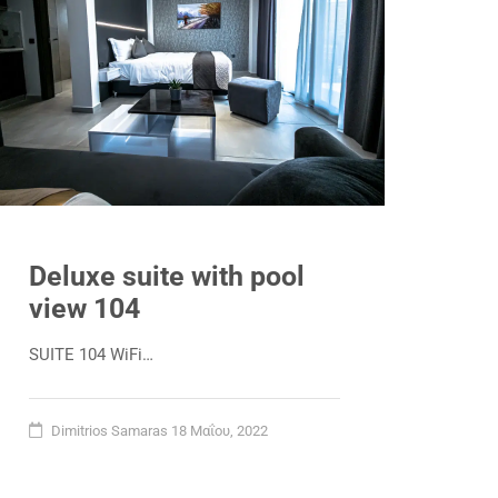
Deluxe suite with pool
view 104
SUITE 104 WiFi…
Dimitrios Samaras
18 Μαΐου, 2022