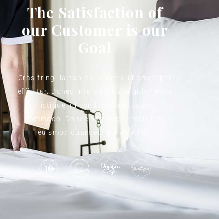
The Satisfaction of
our Customer is our
Goal
Cras fringilla sapien in libero ullamcorper
efficitur. Donec interdum nulla quis neque
tristique, id condimentum sapien
commodo. Donec non augue molestie,
euismod quam eu, gravida nisl.