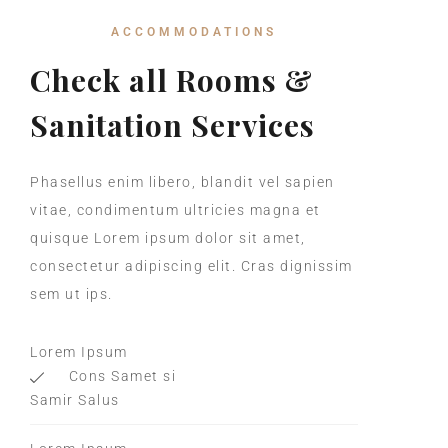
ACCOMMODATIONS
Check all Rooms &
Sanitation Services
Phasellus enim libero, blandit vel sapien
vitae, condimentum ultricies magna et
quisque Lorem ipsum dolor sit amet,
consectetur adipiscing elit. Cras dignissim
sem ut ips.​
Lorem Ipsum
Cons Samet si
Samir Salus