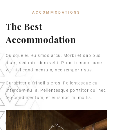
ACCOMMODATIONS
The Best
Accommodation
Quisque eu euismod arcu. Morbi et dapibus
diam, sed interdum velit. Proin tempor nunc
vel nisl condimentum, nec tempor risus.
Curabitur a fringilla eros. Pellentesque eu
interdum nulla. Pellentesque porttitor dui nec
leo condimentum, et euismod mi mollis.