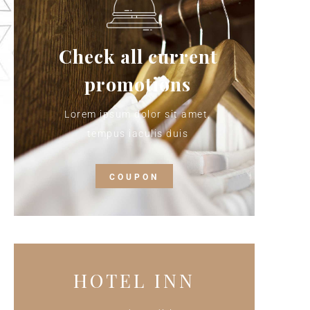
Check all current
promotions
Lorem ipsum dolor sit amet,
tempus iaculis duis
COUPON
HOTEL INN