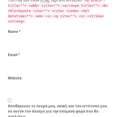
You may use these
HTML
tags and attributes:
<a href=""
title=""> <abbr title=""> <acronym title=""> <b>
<blockquote cite=""> <cite> <code> <del
datetime=""> <em> <i> <q cite=""> <s> <strike>
<strong>
Name *
Email *
Website
Αποθήκευσε το όνομά μου, email, και τον ιστότοπο μου
σε αυτόν τον πλοηγό για την επόμενη φορά που θα
σχολιάσω.