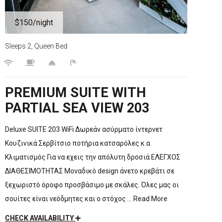
$150
/night
Sleeps 2, Queen Bed
PREMIUM SUITE WITH
PARTIAL SEA VIEW 203
Deluxe SUITE 203 WiFi Δωρεάν ασύρματο ίντερνετ
Κουζινικά Σερβίτσιο ποτήρια κατσαρόλες κ.α
Κλιματισμός Για να εχεις την απόλυτη δροσιά ΕΛΕΓΧΟΣ
ΔΙΑΘΕΣΙΜΟΤΗΤΑΣ Μοναδικό design άνετο κρεβάτι σε
ξεχωριστό όροφο προσβάσιμο με σκάλες. Όλες μας οι
σουίτες είναι νεόδμητες και ο στόχος … Read More
CHECK AVAILABILITY