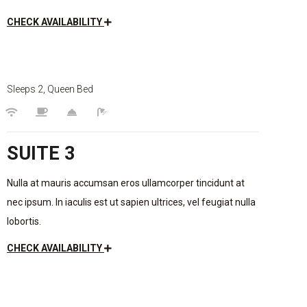
CHECK AVAILABILITY
$150
/night
Sleeps 2, Queen Bed
SUITE 3
Nulla at mauris accumsan eros ullamcorper tincidunt at
nec ipsum. In iaculis est ut sapien ultrices, vel feugiat nulla
lobortis.
CHECK AVAILABILITY
$150
/night