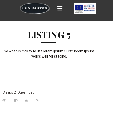
LISTING 5
So when is it okay to use lorem ipsum? First, lorem ipsum
works well for staging.
$150
/night
Sleeps 2, Queen Bed