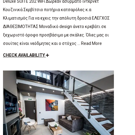
Deluxe SUITE 202 WiFi Δωρεάν ασύρματο ίντερνετ
Κουζινικά Σερβίτσιο ποτήρια κατσαρόλες κ.α
Κλιματισμός Για να εχεις την απόλυτη δροσιά ΕΛΕΓΧΟΣ
ΔΙΑΘΕΣΙΜΟΤΗΤΑΣ Μοναδικό design άνετο κρεβάτι σε
ξεχωριστό όροφο προσβάσιμο με σκάλες. Όλες μας οι
σουίτες είναι νεόδμητες και ο στόχος … Read More
CHECK AVAILABILITY